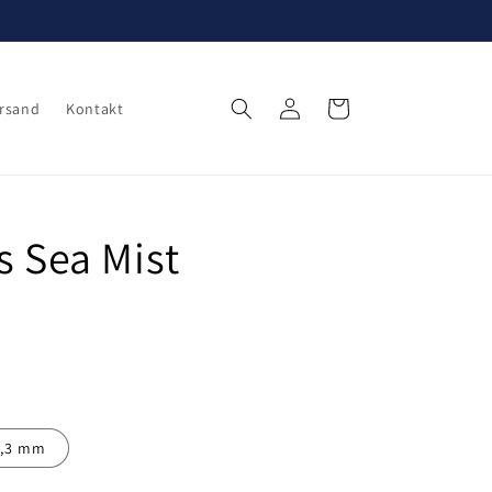
Einloggen
Warenkorb
rsand
Kontakt
s Sea Mist
2,3 mm