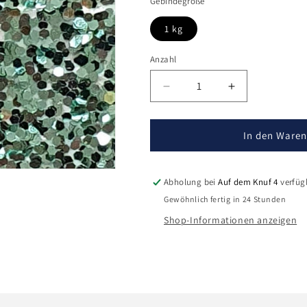
Gebindegröße
1 kg
Anzahl
Verringere
Erhöhe
die
die
Menge
Menge
für
für
In den Waren
Metallic-
Metallic-
Chips
Chips
Sea
Sea
Abholung bei
Auf dem Knuf 4
verfüg
Mist
Mist
Gewöhnlich fertig in 24 Stunden
Shop-Informationen anzeigen