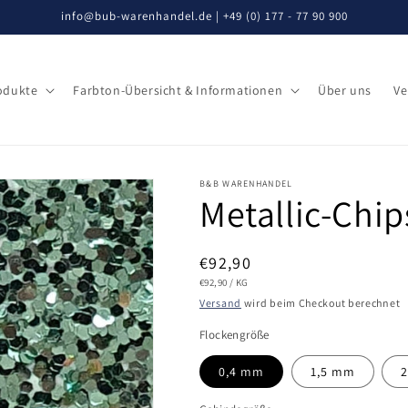
info@bub-warenhandel.de | +49 (0) 177 - 77 90 900
odukte
Farbton-Übersicht & Informationen
Über uns
Ve
B&B WARENHANDEL
Metallic-Chip
Normaler
€92,90
GRUNDPREIS
PRO
€92,90
/
KG
Preis
Versand
wird beim Checkout berechnet
Flockengröße
0,4 mm
1,5 mm