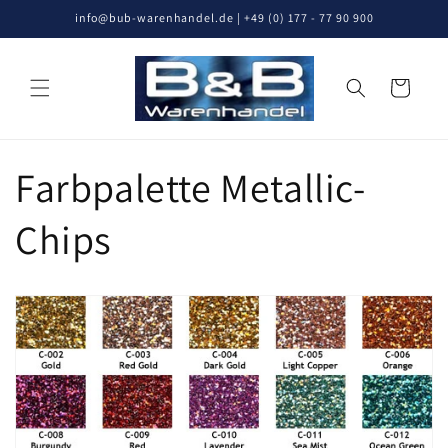
Direkt
info@bub-warenhandel.de | +49 (0) 177 - 77 90 900
zum
Inhalt
Warenkorb
Farbpalette Metallic-
Chips