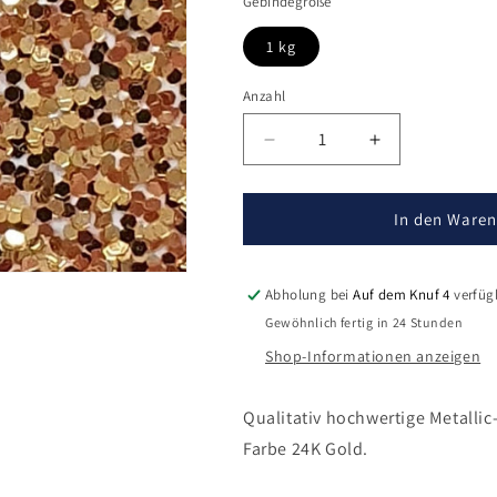
Gebindegröße
1 kg
Anzahl
Verringere
Erhöhe
die
die
Menge
Menge
für
für
In den Waren
Metallic-
Metallic-
Chips
Chips
24K
24K
Abholung bei
Auf dem Knuf 4
verfüg
Gold
Gold
Gewöhnlich fertig in 24 Stunden
Shop-Informationen anzeigen
Qualitativ hochwertige Metallic-
Farbe
24K Gold
.