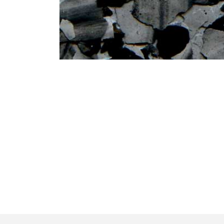
Medien
1
in
Modal
öffnen