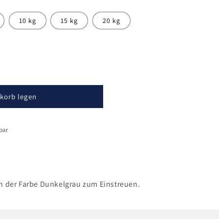
10 kg
15 kg
20 kg
korb legen
bar
n der Farbe Dunkelgrau zum Einstreuen.