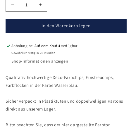
Verringere
Erhöhe
die
die
Menge
Menge
für
für
In den Warenkorb legen
Deco-
Deco-
Farbchips
Farbchips
Wasserblau
Wasserblau
Abholung bei
Auf dem Knuf 4
verfügbar
Gewöhnlich fertig in 24 Stunden
Shop-Informationen anzeigen
Qualitativ hochwertige Deco-Farbchips, Einstreuchips,
Farbflocken in der Farbe
Wasserblau
.
Sicher verpackt in Plastiktüten und doppelwelligen Kartons
direkt aus unserem Lager.
Bitte beachten Sie, dass der hier dargestellte Farbton