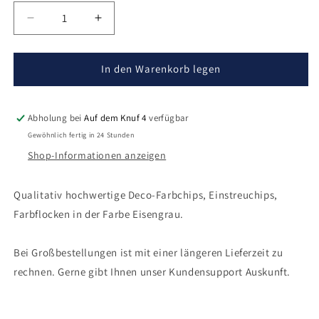
Verringere
Erhöhe
die
die
Menge
Menge
für
für
In den Warenkorb legen
Deco-
Deco-
Farbchips
Farbchips
Eisengrau
Eisengrau
Abholung bei
Auf dem Knuf 4
verfügbar
Gewöhnlich fertig in 24 Stunden
Shop-Informationen anzeigen
Qualitativ hochwertige Deco-Farbchips, Einstreuchips,
Farbflocken in der Farbe Eisengrau.
Bei Großbestellungen ist mit einer längeren Lieferzeit zu
rechnen. Gerne gibt Ihnen unser Kundensupport Auskunft.