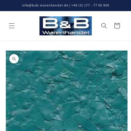
Direkt
info@bub-warenhandel.de | +49 (0) 177 - 77 90 900
zum
Inhalt
Warenkorb
oduktinformationen
ringen