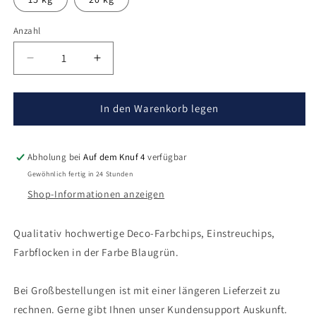
Anzahl
Verringere
Erhöhe
die
die
Menge
Menge
für
für
In den Warenkorb legen
Deco-
Deco-
Farbchips
Farbchips
Blaugrün
Blaugrün
Abholung bei
Auf dem Knuf 4
verfügbar
Gewöhnlich fertig in 24 Stunden
Shop-Informationen anzeigen
Qualitativ hochwertige Deco-Farbchips, Einstreuchips,
Farbflocken in der Farbe Blaugrün.
Bei Großbestellungen ist mit einer längeren Lieferzeit zu
rechnen. Gerne gibt Ihnen unser Kundensupport Auskunft.